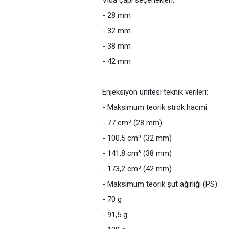
Vida çapı seçenekleri:
- 28 mm
- 32 mm
- 38 mm
- 42 mm
Enjeksiyon ünitesi teknik verileri:
- Maksimum teorik strok hacmi:
- 77 cm³ (28 mm)
- 100,5 cm³ (32 mm)
- 141,8 cm³ (38 mm)
- 173,2 cm³ (42 mm)
- Maksimum teorik şut ağırlığı (PS):
- 70 g
- 91,5 g