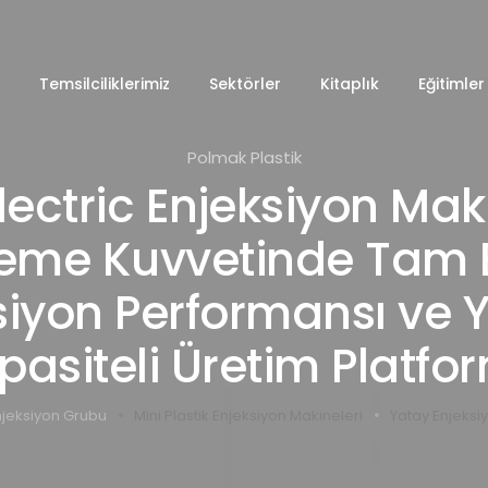
Temsilciliklerimiz
Sektörler
Kitaplık
Eğitimler
Polmak Plastik
lectric Enjeksiyon Mak
tleme Kuvvetinde Tam El
siyon Performansı ve 
pasiteli Üretim Platfo
njeksiyon Grubu
Mini Plastik Enjeksiyon Makineleri
Yatay Enjeksi