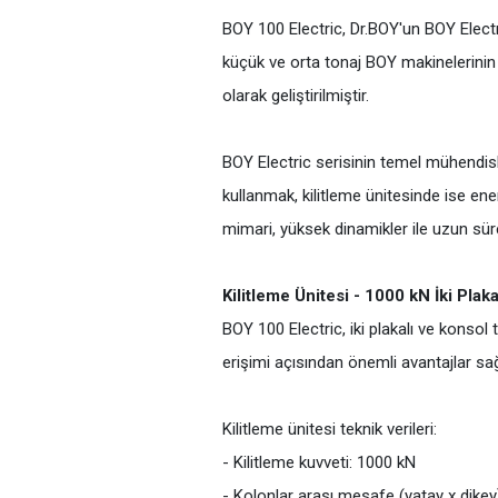
BOY 100 Electric, Dr.BOY'un BOY Electri
küçük ve orta tonaj BOY makinelerinin
olarak geliştirilmiştir.
BOY Electric serisinin temel mühendisl
kullanmak, kilitleme ünitesinde ise ene
mimari, yüksek dinamikler ile uzun süreli
Kilitleme Ünitesi - 1000 kN İki Plak
BOY 100 Electric, iki plakalı ve konsol 
erişimi açısından önemli avantajlar sağ
Kilitleme ünitesi teknik verileri:
- Kilitleme kuvveti: 1000 kN
- Kolonlar arası mesafe (yatay x dike