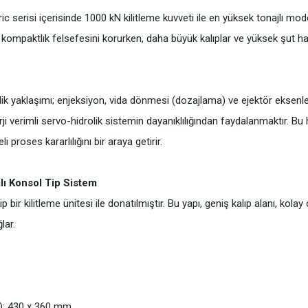
c serisi içerisinde 1000 kN kilitleme kuvveti ile en yüksek tonajlı mod
 kompaktlık felsefesini korurken, daha büyük kalıplar ve yüksek şut h
ik yaklaşımı; enjeksiyon, vida dönmesi (dozajlama) ve ejektör eksenle
rji verimli servo-hidrolik sistemin dayanıklılığından faydalanmaktır. Bu
 proses kararlılığını bir araya getirir.
alı Konsol Tip Sistem
tip bir kilitleme ünitesi ile donatılmıştır. Bu yapı, geniş kalıp alanı, 
lar.
y): 430 x 360 mm