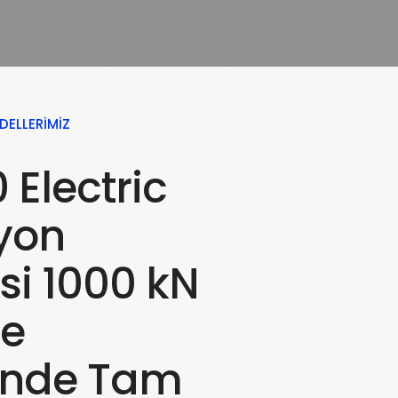
DELLERIMIZ
 Electric
yon
si 1000 kN
me
inde Tam