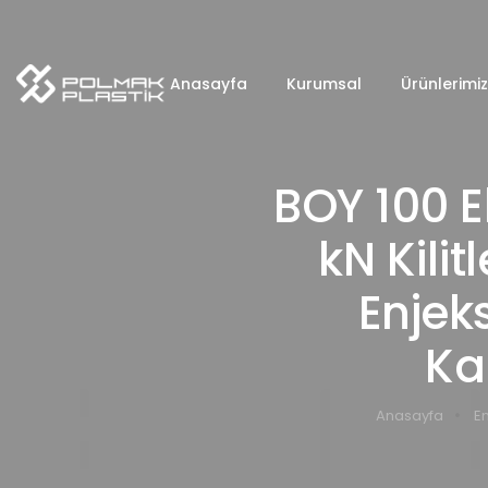
Anasayfa
Kurumsal
Ürünlerimiz
BOY 100 E
kN Kili
Enjek
Ka
Anasayfa
E