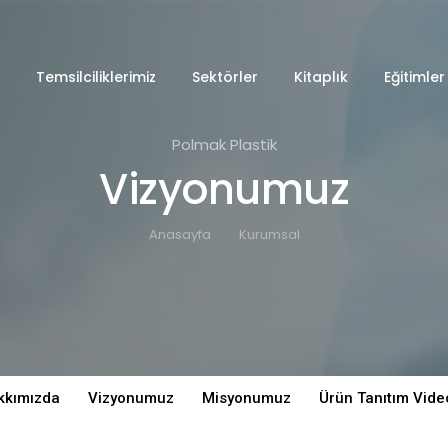
Temsilciliklerimiz
Sektörler
Kitaplık
Eğitimler
Polmak Plastik
Vizyonumuz
Anasayfa
Kurumsal
kkımızda
Vizyonumuz
Misyonumuz
Ürün Tanıtım Vid