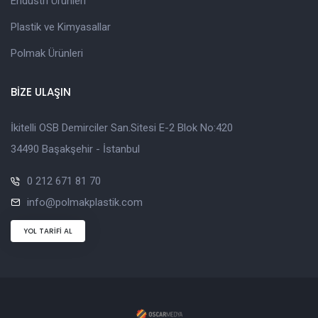
Endüstri Ürünleri
Plastik ve Kimyasallar
Polmak Ürünleri
BİZE ULAŞIN
İkitelli OSB Demirciler San.Sitesi E-2 Blok No:420
34490 Başakşehir - İstanbul
0 212 671 81 70
info@polmakplastik.com
YOL TARİFİ AL