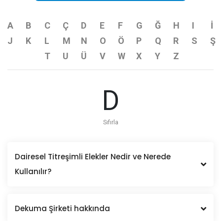
A
B
C
Ç
D
E
F
G
Ğ
H
I
İ
J
K
L
M
N
O
Ö
P
Q
R
S
Ş
T
U
Ü
V
W
X
Y
Z
D
Sıfırla
Dairesel Titreşimli Elekler Nedir ve Nerede
Kullanılır?
Dekuma Şirketi hakkında