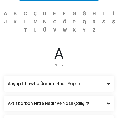
A
B
C
Ç
D
E
F
G
Ğ
H
I
İ
J
K
L
M
N
O
Ö
P
Q
R
S
Ş
T
U
Ü
V
W
X
Y
Z
A
Sıfırla
Ahşap Lif Levha Üretimi Nasıl Yapılır
Aktif Karbon Filtre Nedir ve Nasıl Çalışır?