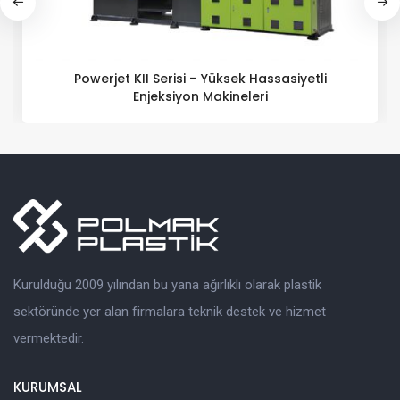
Powerjet KII Serisi – Yüksek Hassasiyetli
Enjeksiyon Makineleri
Kurulduğu 2009 yılından bu yana ağırlıklı olarak plastik
sektöründe yer alan firmalara teknik destek ve hizmet
vermektedir.
KURUMSAL