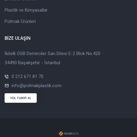
Plastik ve Kimyasallar
Polmak Ürünleri
BİZE ULAŞIN
İkitelli OSB Demirciler San.Sitesi E-2 Blok No:420
34490 Başakşehir - İstanbul
0 212 671 81 70
info@polmakplastik.com
YOL TARİFİ AL