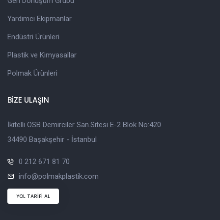
Geri Dönüşüm Grubu
Yardımcı Ekipmanlar
Endüstri Ürünleri
Plastik ve Kimyasallar
Polmak Ürünleri
BİZE ULAŞIN
İkitelli OSB Demirciler San.Sitesi E-2 Blok No:420
34490 Başakşehir - İstanbul
0 212 671 81 70
info@polmakplastik.com
YOL TARİFİ AL