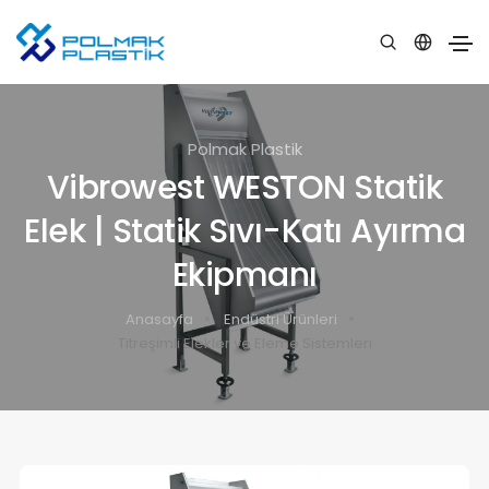
Polmak Plastik
Vibrowest WESTON Statik
Elek | Statik Sıvı-Katı Ayırma
Ekipmanı
Anasayfa
Endüstri Ürünleri
Titreşimli Elekler ve Eleme Sistemleri