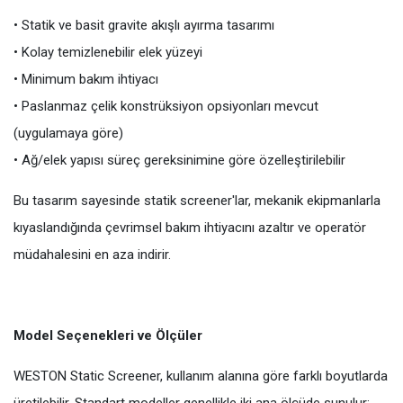
• Statik ve basit gravite akışlı ayırma tasarımı
• Kolay temizlenebilir elek yüzeyi
• Minimum bakım ihtiyacı
• Paslanmaz çelik konstrüksiyon opsiyonları mevcut
(uygulamaya göre)
• Ağ/elek yapısı süreç gereksinimine göre özelleştirilebilir
Bu tasarım sayesinde statik screener'lar, mekanik ekipmanlarla
kıyaslandığında çevrimsel bakım ihtiyacını azaltır ve operatör
müdahalesini en aza indirir.
Model Seçenekleri ve Ölçüler
WESTON Static Screener, kullanım alanına göre farklı boyutlarda
üretilebilir. Standart modeller genellikle iki ana ölçüde sunulur: