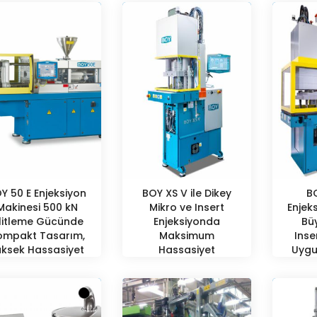
Y 50 E Enjeksiyon
BOY XS V ile Dikey
B
Makinesi 500 kN
Mikro ve Insert
Enjek
ilitleme Gücünde
Enjeksiyonda
Bü
ompakt Tasarım,
Maksimum
Inse
üksek Hassasiyet
Hassasiyet
Uygu
ve Geniş Proses
Yükse
Yetkinliği
Sabi
Üret