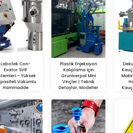
Labotek Con-
Plastik Enjeksiyon
Deku
Evator SVR
Kalıplama için
Kauç
stemleri – Yüksek
Gruniverpal Mini
Makin
pasiteli Vakumlu
Vinçler | Teknik
Ha
Hammadde
Detaylar, Modeller
Kauç
aşıma Teknolojisi
ve Kapasiteler
ile Esnek ve
Güvenilir Proses
Besleme