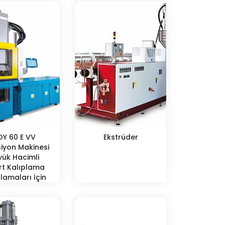
OY 60 E VV
Ekstrüder
siyon Makinesi
yük Hacimli
rt Kalıplama
lamaları İçin
k Kapasiteli,
t Alt Plakalı
im Platformu