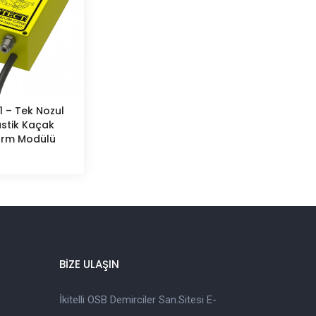
1 – Tek Nozul
astik Kaçak
arm Modülü
BİZE ULAŞIN
İkitelli OSB Demirciler San.Sitesi E-