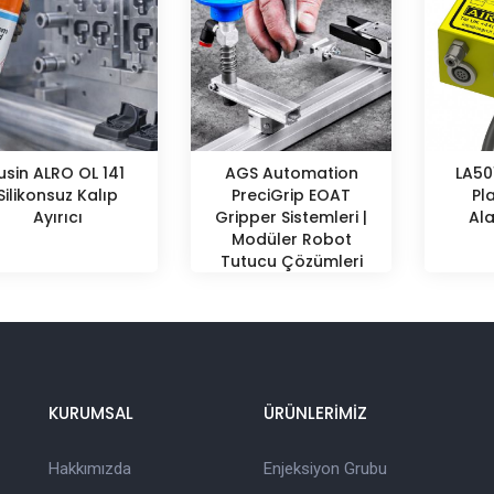
usin ALRO OL 141
AGS Automation
LA50
Silikonsuz Kalıp
PreciGrip EOAT
Pl
Ayırıcı
Gripper Sistemleri |
Al
Modüler Robot
Tutucu Çözümleri
KURUMSAL
ÜRÜNLERİMİZ
Hakkımızda
Enjeksiyon Grubu