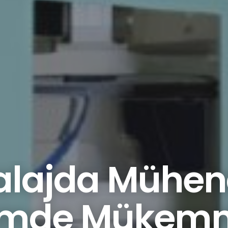
lajda Mühendi
imde Mükemm