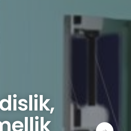
slik,
ellik