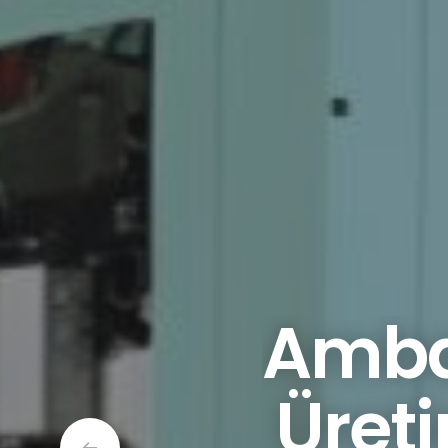
Amba
Üret